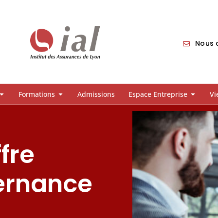
Nous c
Formations
Admissions
Espace Entreprise
Vi
fre
ternance