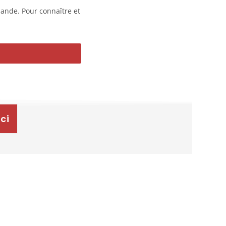
mande. Pour connaître et
ici
E :
on 3, IAL,