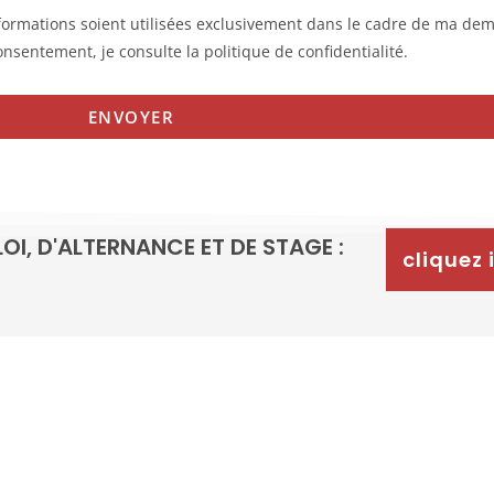
formations soient utilisées exclusivement dans le cadre de ma de
entement, je consulte la politique de confidentialité.
ENVOYER
OI, D'ALTERNANCE ET DE STAGE :
cliquez 
NOUS CONTACTER :
ADRESSE POSTAL
ial@univ-lyon3.fr
Université Jean Moulin Ly
Tél : 04 78 78 70 60